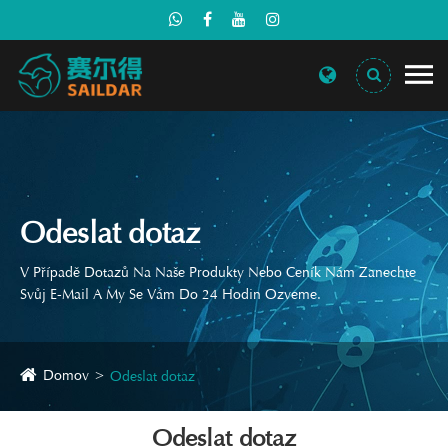
Odeslat dotaz
V Případě Dotazů Na Naše Produkty Nebo Ceník Nám Zanechte
Svůj E-Mail A My Se Vám Do 24 Hodin Ozveme.
Domov
Odeslat dotaz
Odeslat dotaz