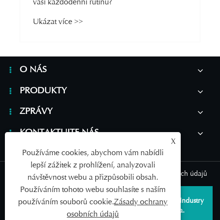
vaši každodenní rutinu?
Ukázat více >>
O NÁS
PRODUKTY
ZPRÁVY
KONTAKTUJTE NÁS
X
Používáme cookies, abychom vám nabídli
lepší zážitek z prohlížení, analyzovali
Links
|
Sitemap
|
RSS
|
XML
|
Zásady ochrany osobních údajů
návštěvnost webu a přizpůsobili obsah.
Používáním tohoto webu souhlasíte s naším
Copyright © 2026 Qingdao SAILDAR Medical Device Industry
používáním souborů cookie.
Zásady ochrany
Development Co., Ltd. Všechna práva vyhrazena.
osobních údajů