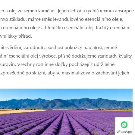
n a olej ze semen kamélie. Jejich lehká a rychlá textura absorpce
 tomto základu, máme směs levandulového esenciálního oleje,
esenciálního oleje a hřebíčku esenciální olej. Každý esenciální
vní látky přísad.
rnit svědění, zarudnutí a suchost pokožky napjatost, jemně
lní esenciální olej výrobce, přísně dodržujeme standardy kvality
surovin. Všechny rostlinné složky pocházejí z udržitelně
zprostředně po sklizni, aby se maximalizovalo zachování jejich
WhatsApp