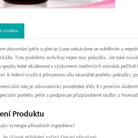
s výrobku
šem zkoumání péče o pleť se často setkáváme se svěděním a nep
ost kůže. Tyto problémy ovlivňují nejen stav pokožky, ale také na
 spojila letité zkušenosti s výzkumem rostlinných extraktů pečlivě
ění. K řešení využívá přirozenou sílu okamžité potřeby pokožky, 
esenciální olej je zdravotnický prostředek třídy II s jemným slož
 speciální potřeby péče a podporuje přizpůsobené služby a hromad
ení Produktu
jící synergie přírodních ingrediencí
, že účinné zklidnění začíná čistými přísadami.