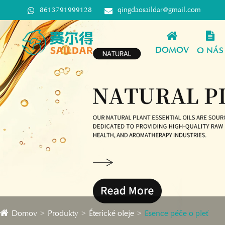
8613791999128
qingdaosaildar@gmail.com
DOMOV
O NÁS
Domov
Produkty
Éterické oleje
Esence péče o pleť