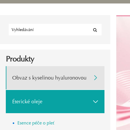
Produkty
Obvaz s kyselinou hyaluronovou

Éterické oleje

Esence péče o pleť