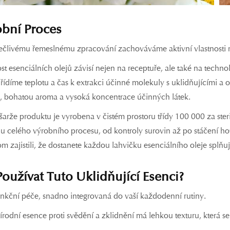
bní Proces
ečlivému řemeslnému zpracování zachováváme aktivní vlastnosti ro
t esenciálních olejů závisí nejen na receptuře, ale také na techn
řídíme teplotu a čas k extrakci účinné molekuly s uklidňujícími a 
, bohatou aroma a vysoká koncentrace účinných látek.
šarže produktu je vyrobena v čistém prostoru třídy 100 000 za ste
u celého výrobního procesu, od kontroly surovin až po stáčení ho
 zajistili, že dostanete každou lahvičku esenciálního oleje splňuj
Používat Tuto Uklidňující Esenci?
unkční péče, snadno integrovaná do vaší každodenní rutiny.
řírodní esence proti svědění a zklidnění má lehkou texturu, která
.