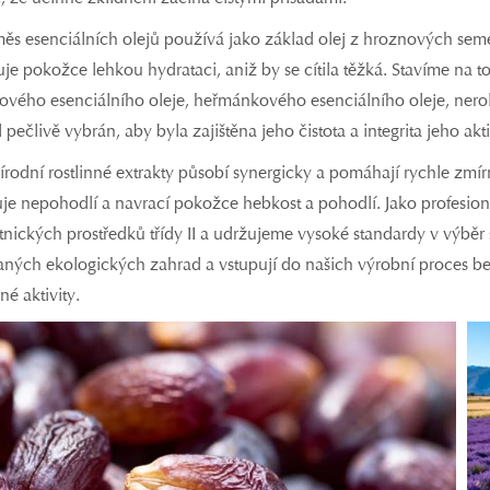
měs esenciálních olejů používá jako základ olej z hroznových seme
uje pokožce lehkou hydrataci, aniž by se cítila těžká. Stavíme na
vého esenciálního oleje, heřmánkového esenciálního oleje, neroli 
l pečlivě vybrán, aby byla zajištěna jeho čistota a integrita jeho akti
írodní rostlinné extrakty působí synergicky a pomáhají rychle zmí
uje nepohodlí a navrací pokožce hebkost a pohodlí. Jako profesioná
nických prostředků třídy II a udržujeme vysoké standardy v výběr 
aných ekologických zahrad a vstupují do našich výrobní proces be
né aktivity.