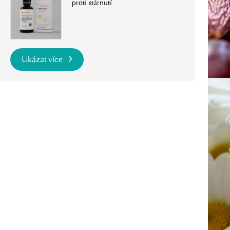
proti stárnutí
Ukázat více