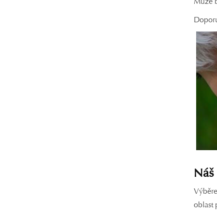
Může b
Doporuč
Náš 
Výběre
oblast 