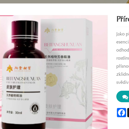
Přír
Jako p
esenci
odhodl
rostli
přísno
zklidn
svědiv
F