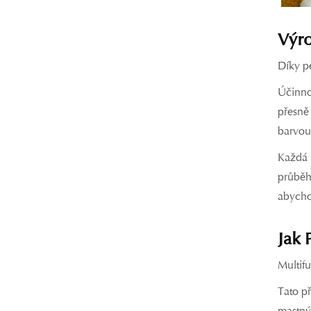
Výro
Díky p
Účinnos
přesně 
barvou
Každá 
průběh
abychom
Jak 
Multif
Tato p
mastný