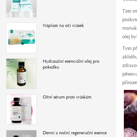
Tato s
poskyt
Náplasti na oči vrásek
manuko
olej by
Tyto př
zklidň
Hydratační esenciální olej pro
zdravot
pokožku
pěstov
přiroze
Oční sérum proti vráskám
Denní a noční regenerační esence