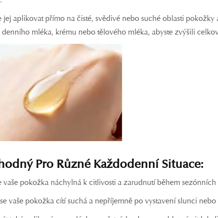
 jej aplikovat přímo na čisté, svědivé nebo suché oblasti pokožky
 denního mléka, krému nebo tělového mléka, abyste zvýšili celkové
hodný Pro Různé Každodenní Situace:
e vaše pokožka náchylná k citlivosti a zarudnutí během sezónních 
e vaše pokožka cítí suchá a nepříjemně po vystavení slunci nebo vě