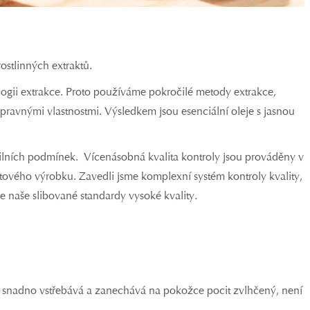
stlinných extraktů.
ologii extrakce. Proto používáme pokročilé metody extrakce,
opravnými vlastnostmi. Výsledkem jsou esenciální oleje s jasnou
rilních podmínek. Vícenásobná kvalita kontroly jsou prováděny v
tového výrobku. Zavedli jsme komplexní systém kontroly kvality,
e naše slibované standardy vysoké kvality.
 se snadno vstřebává a zanechává na pokožce pocit zvlhčený, není