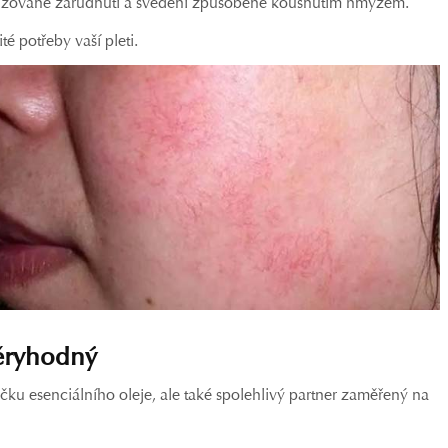
alizované zarudnutí a svědění způsobené kousnutím hmyzem.
é potřeby vaší pleti.
věryhodný
ku esenciálního oleje, ale také spolehlivý partner zaměřený na