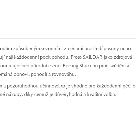
ohodlím způsobeným sezónními změnami prostředí posuny nebo
rušují náš každodenní pocit pohodu. Proto SAILDAR jako zdrojová
 formulujte tuto přírodní esenci Beitang Shuxuan proti svědění a
pomáhá obnovit pohodlí a rovnováhu.
ením a pozoruhodnou účinností. to je vhodné pro každodenní péči o
né nákupy, díky čemuž je důvěryhodná a kvalitní volba.