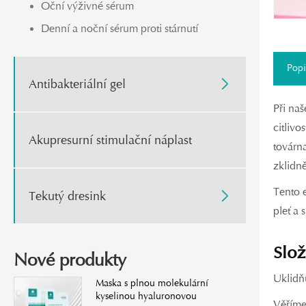
Oční výživné sérum
Denní a noční sérum proti stárnutí
Popi
Antibakteriální gel

Při na
citliv
Akupresurní stimulační náplast
továrna
zklidn
Tento 
Tekutý dresink

pleť a
Slož
Nové produkty
Uklidňu
Maska s plnou molekulární
kyselinou hyaluronovou
Věříme