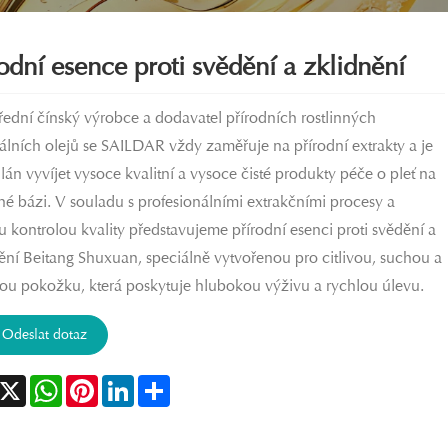
odní esence proti svědění a zklidnění
řední čínský výrobce a dodavatel přírodních rostlinných
álních olejů se SAILDAR vždy zaměřuje na přírodní extrakty a je
án vyvíjet vysoce kvalitní a vysoce čisté produkty péče o pleť na
nné bázi. V souladu s profesionálními extrakčními procesy a
u kontrolou kvality představujeme přírodní esenci proti svědění a
ění Beitang Shuxuan, speciálně vytvořenou pro citlivou, suchou a
ou pokožku, která poskytuje hlubokou výživu a rychlou úlevu.
Odeslat dotaz
acebook
X
WhatsApp
Pinterest
LinkedIn
Share