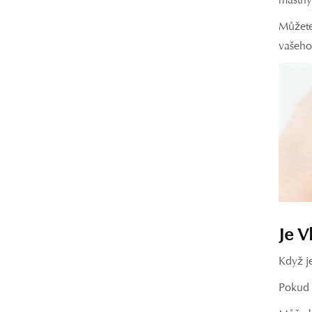
Můžete
vašeho
Je V
Když j
Pokud s