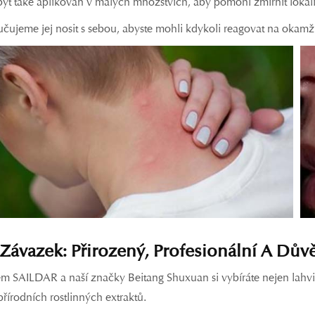
ýt také aplikován v malých množstvích, aby pomohl zmírnit lok
ujeme jej nosit s sebou, abyste mohli kdykoli reagovat na okamžit
Závazek: Přirozený, Profesionální A Dů
m SAILDAR a naší značky Beitang Shuxuan si vybíráte nejen lahvič
přírodních rostlinných extraktů.