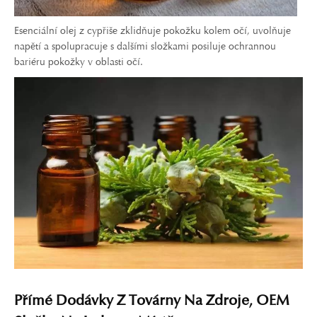
Esenciální olej z cypřiše zklidňuje pokožku kolem očí, uvolňuje
napětí a spolupracuje s dalšími složkami posiluje ochrannou
bariéru pokožky v oblasti očí.
Přímé Dodávky Z Továrny Na Zdroje, OEM