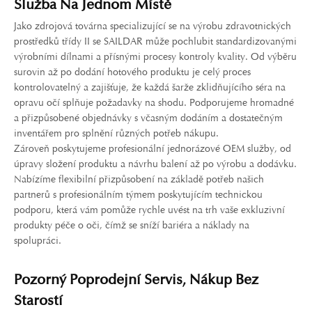
Služba Na Jednom Místě
Jako zdrojová továrna specializující se na výrobu zdravotnických
prostředků třídy II se SAILDAR může pochlubit standardizovanými
výrobními dílnami a přísnými procesy kontroly kvality. Od výběru
surovin až po dodání hotového produktu je celý proces
kontrolovatelný a zajišťuje, že každá šarže zklidňujícího séra na
opravu očí splňuje požadavky na shodu. Podporujeme hromadné
a přizpůsobené objednávky s včasným dodáním a dostatečným
inventářem pro splnění různých potřeb nákupu.
Zároveň poskytujeme profesionální jednorázové OEM služby, od
úpravy složení produktu a návrhu balení až po výrobu a dodávku.
Nabízíme flexibilní přizpůsobení na základě potřeb našich
partnerů s profesionálním týmem poskytujícím technickou
podporu, která vám pomůže rychle uvést na trh vaše exkluzivní
produkty péče o oči, čímž se sníží bariéra a náklady na
spolupráci.
Pozorný Poprodejní Servis, Nákup Bez
Starostí