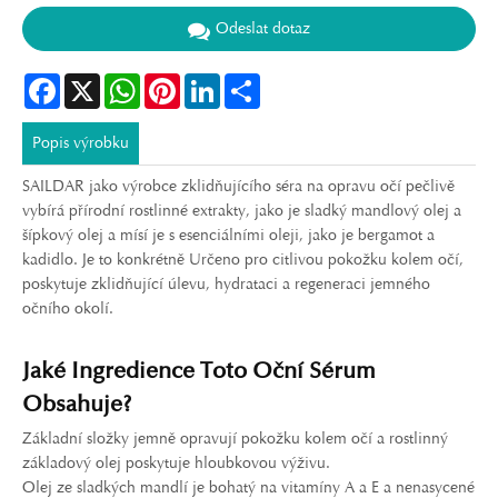
Odeslat dotaz
Facebook
X
WhatsApp
Pinterest
LinkedIn
Share
Popis výrobku
SAILDAR jako výrobce zklidňujícího séra na opravu očí pečlivě
vybírá přírodní rostlinné extrakty, jako je sladký mandlový olej a
šípkový olej a mísí je s esenciálními oleji, jako je bergamot a
kadidlo. Je to konkrétně Určeno pro citlivou pokožku kolem očí,
poskytuje zklidňující úlevu, hydrataci a regeneraci jemného
očního okolí.
Jaké Ingredience Toto Oční Sérum
Obsahuje?
Základní složky jemně opravují pokožku kolem očí a rostlinný
základový olej poskytuje hloubkovou výživu.
Olej ze sladkých mandlí je bohatý na vitamíny A a E a nenasycené