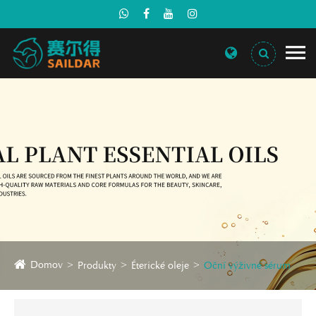
Domov
Produkty
Éterické oleje
Oční výživné sérum